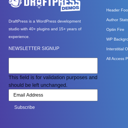
Header Foo
Author Stat
DraftPress
is a WordPress development
studio with 40+ plugins and 15+ years of
Optin Fire
experience.
WP Backgro
NEWSLETTER SIGNUP
Interstitial 
All Access 
This field is for validation purposes and
should be left unchanged.