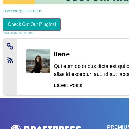
Powered By Ads In Posts
Check Out Our Plugins!
Powered By Ads In Posts
Ilene
Qui eum doloribus dicta est qui c
alias id excepturi aut. Id aut la
Latest Posts
PREMIU