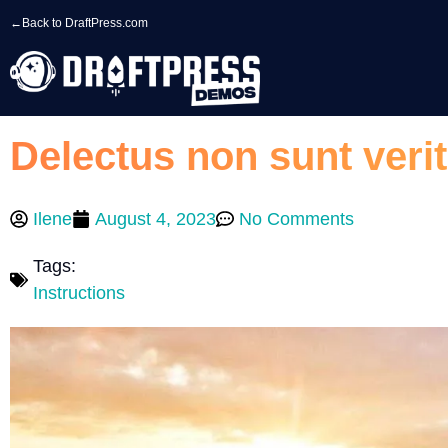
←
Back to DraftPress.com
Delectus non sunt verit
Ilene
August 4, 2023
No Comments
Tags:
Instructions