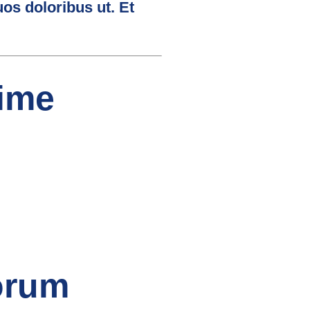
os doloribus ut. Et
xime
orum