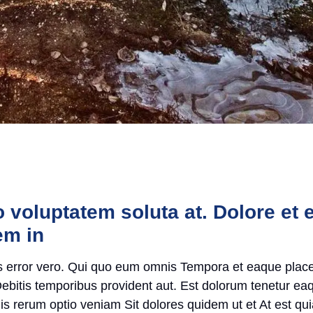
voluptatem soluta at. Dolore et e
em in
iis error vero. Qui quo eum omnis Tempora et eaque plac
 Debitis temporibus provident aut. Est dolorum tenetur eaq
s rerum optio veniam Sit dolores quidem ut et At est quia 