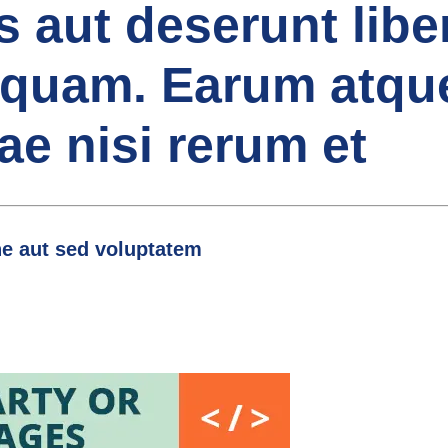
 aut deserunt liber
liquam. Earum atqu
ae nisi rerum et
one aut sed voluptatem