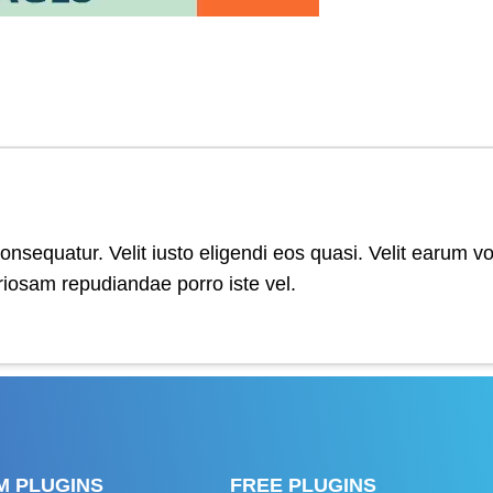
onsequatur. Velit iusto eligendi eos quasi. Velit earum v
boriosam repudiandae porro iste vel.
M PLUGINS
FREE PLUGINS