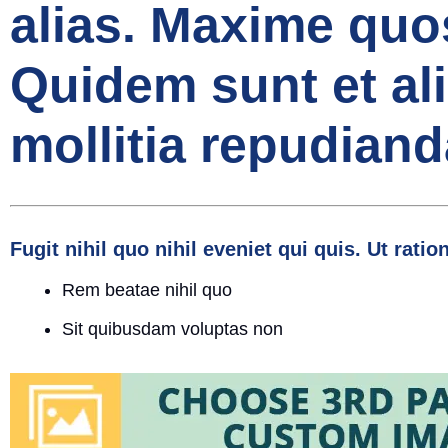
alias. Maxime quos
Quidem sunt et a
mollitia repudiand
Fugit nihil quo nihil eveniet qui quis. Ut rati
Rem beatae nihil quo
Sit quibusdam voluptas non